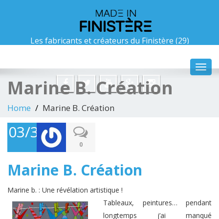
Les fabricants et créateurs du Finistère (29)
madeinfinistere@gmail.com
Toggl
navig
Marine B. Création
Home
Marine B. Création
03/30/2015
0
Marine B. Création
Marine b. : Une révélation artistique !
Tableaux, peintures… pendant
longtemps j’ai manqué