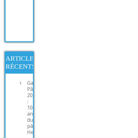
ARTICLES
RÉCENTS
Garden
Pâté
2015
:
100
ans
du
pâté
Henaff