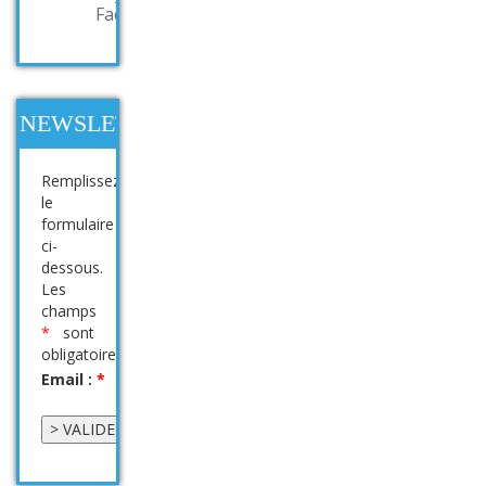
Factory
NEWSLETTER
Remplissez
le
formulaire
ci-
dessous.
Les
champs
*
sont
obligatoires
Email :
*